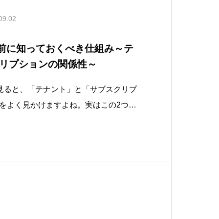
09.02
する前に知っておくべき仕組み～テ
リプションの関係性～
報を見ると、「テナント」と「サブスクリプ
をよく見かけますよね。実はこの2つの
いと、課金管理の煩雑化やライセンスの
ません。そこで本ブログでは、Micros
する際に知っておくべきテナントと