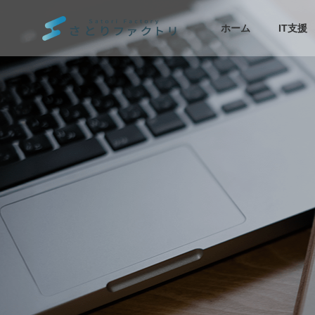
ホーム
IT支援
Marketing
rketoの移行で
Marketoの動的コンテンツが想
・データと確
定どおり表示されないときの
確認手順