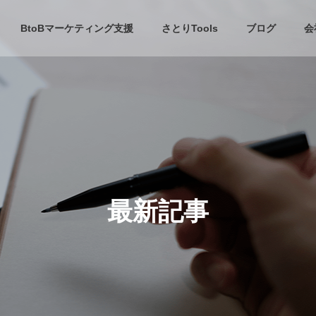
BtoBマーケティング支援
さとりTools
ブログ
会
Marketing
Marketing
最新記事
UTMが消える？Marketoで正
HubSpotのワークフ
しく取得する方法
じコンタクトに何度も
れるときの確認手順