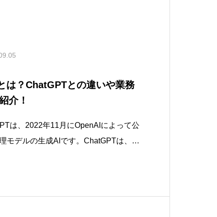
09.05
ot”とは？ChatGPTとの違いや業務
紹介！
GPTは、2022年11月にOpenAIによって公
モデルの生成AIです。ChatGPTは、大
学習し、文脈を理解し、適切な応答を生
まざまな分野で活用されています。公開
で10