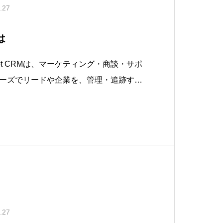
.27
は
bSpot CRMは、マーケティング・商談・サポ
ーズでリードや企業を、管理・追跡する
ubSpot CRMは無料で始めることがで
の機能のほか、リード獲得用のウェブフ
自動送信などCRMを
.27