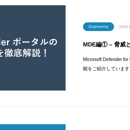
2024.
Engineering
MDE編① – 脅
Microsoft Defend
能をご紹介しています。
解説！MDE編② - 攻
neによる設定方法と動