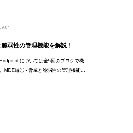
09.04
威と脆弱性の管理機能を解説！
er for Endpoint については全5回のブログで機
MDE編① - 脅威と脆弱性の管理機能を
撃面縮小（ASR）ルールを徹底解説！Intu
作確認手順MDE編③ - ふるまい検知