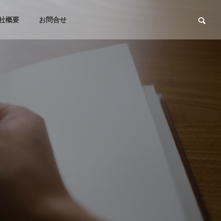
社概要
お問合せ
Marketing
Mark
ローが同
Marketo・HubSpotで使われ
Hub
実行さ
ていないリストやワークフロ
じコ
ーを棚卸しする手順
れる