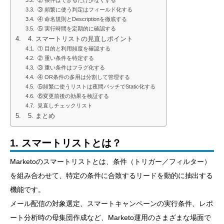
② 条件はできるだけ少なくする
③ 頻繁に使う判定はフィールド化する
④ 命名規則とDescriptionを徹底する
⑤ 実行時間を定期的に確認する
4. スマートリストの見直しポイント
① 目的と利用頻度を確認する
② 重い条件を特定する
③ 重い条件はフラグ化する
④ OR条件の多用は分割して管理する
⑤頻繁に使うリストは夜間バッチでStatic化する
⑥変更前後の効果を検証する
見直しチェックリスト
5. まとめ
1. スマートリストとは？
Marketoのスマートリストとは、条件（トリガー／フィルター）
を組み合わせて、特定の条件に合致するリードを動的に抽出する
機能です。
メール配信の対象選定、スマートキャンペーンの実行条件、レポ
ート分析時の母集団作成など、Marketo運用のさまざまな場面で